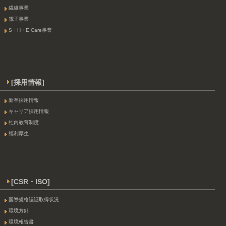
繊維事業
電子事業
S・H・E Care事業
[採用情報]
新卒採用情報
キャリア採用情報
社内教育制度
福利厚生
[CSR・ISO]
国際規格認証取得状況
環境方針
環境報告書