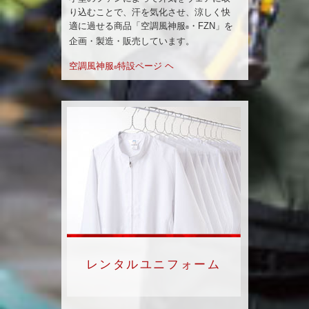
り込むことで、汗を気化させ、涼しく快
適に過せる商品「空調風神服
・FZN」を
®
企画・製造・販売しています。
空調風神服
特設ページ ヘ
®
レンタルユニフォーム